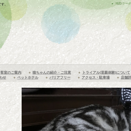
地図/クー
です。
客室のご案内
猫ちゃんの紹介・ご注意
トライアル(里親体験)について
わせ
ペットホテル
バリアフリー
アクセス・駐車場
店舗