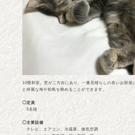
10畳和室。窓が二方向にあり、一番見晴らしの良いお部屋
と綺麗な海や初島を眺めることができます。
◯定員
5名様
◯主要設備
テレビ、エアコン、冷蔵庫、換気空調