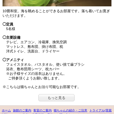
10畳和室。海を眺めることができるお部屋です。落ち着いてお寛ぎ
いただけます。
◯定員
5名様
◯主要設備
テレビ、エアコン、冷蔵庫、換気空調
マットレス、敷布団、掛け布団、枕
洋式トイレ、洗面台、ドライヤー
◯アメニティ
フェイスタオル、バスタオル、使い捨て歯ブラシ
浴衣、敷布団用シーツ、枕カバー
※お子様サイズの浴衣はありません。
ご持参頂くようお願い致します。
※こちらは猫ちゃんとお泊り可能なお部屋です。
もっと見る
ホーム
旅館のご案内
客室のご案内
猫ちゃんの紹介・ご注意
トライアル(里親