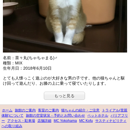
名前：茶々丸(ちゃちゃまる)♂
種類：MIX
生年月日：2018年6月10日
とても人懐っこく遊ぶのが大好きな男の子です。他の猫ちゃんと駆
け回って遊んだり、お膝の上に乗って寝ていたりします。
もっと見る
ホーム
旅館のご案内
客室のご案内
猫ちゃんの紹介・ご注意
トライアル(里親
体験)について
旅館の空室状況・予約とお問い合わせ
ペットホテル
バリアフリ
ー
アクセス・駐車場
店舗詳細
MC Yokohama
MC Kofu
サスティナビリティ
への取り組み