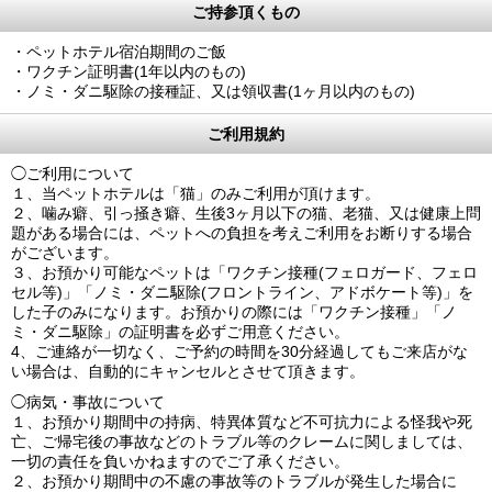
ご持参頂くもの
・ペットホテル宿泊期間のご飯
・ワクチン証明書(1年以内のもの)
・ノミ・ダニ駆除の接種証、又は領収書(1ヶ月以内のもの)
ご利用規約
◯ご利用について
１、当ペットホテルは「猫」のみご利用が頂けます。
２、噛み癖、引っ掻き癖、生後3ヶ月以下の猫、老猫、又は健康上問
題がある場合には、ペットへの負担を考えご利用をお断りする場合
がございます。
３、お預かり可能なペットは「ワクチン接種(フェロガード、フェロ
セル等)」「ノミ・ダニ駆除(フロントライン、アドボケート等)」を
した子のみになります。お預かりの際には「ワクチン接種」「ノ
ミ・ダニ駆除」の証明書を必ずご用意ください。
4、ご連絡が一切なく、ご予約の時間を30分経過してもご来店がな
い場合は、自動的にキャンセルとさせて頂きます。
◯病気・事故について
１、お預かり期間中の持病、特異体質など不可抗力による怪我や死
亡、ご帰宅後の事故などのトラブル等のクレームに関しましては、
一切の責任を負いかねますのでご了承ください。
２、お預かり期間中の不慮の事故等のトラブルが発生した場合に