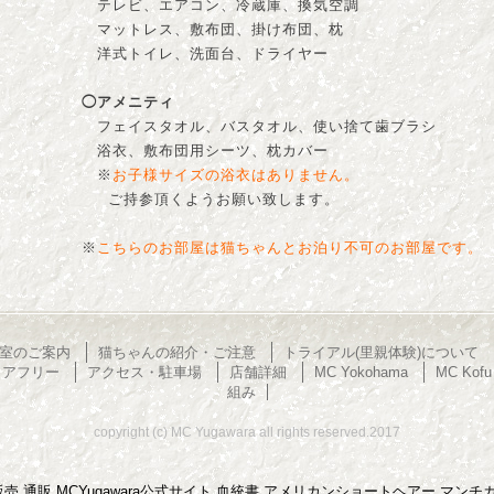
テレビ、エアコン、冷蔵庫、換気空調
マットレス、敷布団、掛け布団、枕
洋式トイレ、洗面台、ドライヤー
◯アメニティ
フェイスタオル、バスタオル、使い捨て歯ブラシ
浴衣、敷布団用シーツ、枕カバー
※
お子様サイズの浴衣はありません。
ご持参頂くようお願い致します。
※
こちらのお部屋は猫ちゃんとお泊り不可のお部屋です。
室のご案内
猫ちゃんの紹介・ご注意
トライアル(里親体験)について
リアフリー
アクセス・駐車場
店舗詳細
MC Yokohama
MC Kofu
組み
copyright (c) MC Yugawara all rights reserved.2017
猫販売 通販 MCYugawara公式サイト 血統書 アメリカンショートヘアー マ