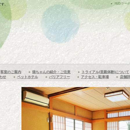
地図/クー
です。
客室のご案内
猫ちゃんの紹介・ご注意
トライアル(里親体験)について
わせ
ペットホテル
バリアフリー
アクセス・駐車場
店舗