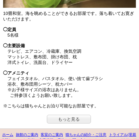
10畳和室。海を眺めることができるお部屋です。落ち着いてお寛ぎ
いただけます。
◯定員
5名様
◯主要設備
テレビ、エアコン、冷蔵庫、換気空調
マットレス、敷布団、掛け布団、枕
洋式トイレ、洗面台、ドライヤー
◯アメニティ
フェイスタオル、バスタオル、使い捨て歯ブラシ
浴衣、敷布団用シーツ、枕カバー
※お子様サイズの浴衣はありません。
ご持参頂くようお願い致します。
※こちらは猫ちゃんとお泊り可能なお部屋です。
もっと見る
ホーム
旅館のご案内
客室のご案内
猫ちゃんの紹介・ご注意
トライアル(里親